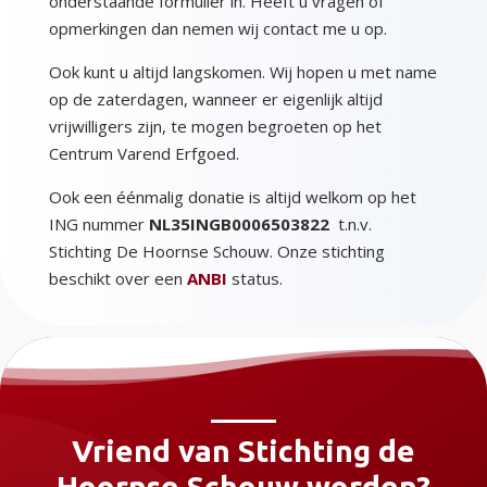
onderstaande formulier in. Heeft u vragen of
opmerkingen dan nemen wij contact me u op.
Ook kunt u altijd langskomen. Wij hopen u met name
op de zaterdagen, wanneer er eigenlijk altijd
vrijwilligers zijn, te mogen begroeten op het
Centrum Varend Erfgoed.
Ook een éénmalig donatie is altijd welkom op het
ING nummer
NL35INGB000
6503822
t.n.v.
Stichting De Hoornse Schouw. Onze stichting
beschikt over een
ANBI
status.
Vriend van Stichting de
Hoornse Schouw worden?